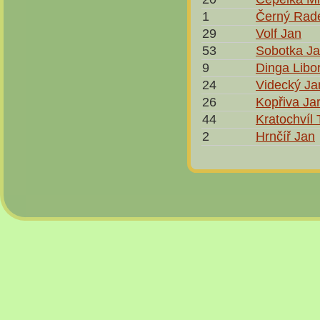
1
Černý Rad
29
Volf Jan
53
Sobotka J
9
Dinga Libo
24
Videcký Ja
26
Kopřiva Ja
44
Kratochvíl
2
Hrnčíř Jan