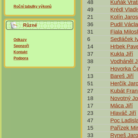
48
Kuňák Vrat
Roční tabulky výkonů
49
Krédl Vladi
21
Kolín Jaros
36
Pudil Václ
Různé
31
Fiala Milos
6
Sedláček I
Odkazy
14
Hrbek Pave
Sponzoři
Kontakt
37
Kukla Jiří
Podpora
38
Vodháněl Ji
7
Hovorka Če
13
Bareš Jiří
51
Herčík Jar
27
Kubát Fran
18
Novotný Jo
17
Máca Jiří
23
Hlaváč Jiří
47
Poc Ladisl
15
Pařízek Mi
33
Ryneš Jaro