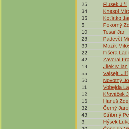
25
Flusek Jiří
34
Knespl Mir
35
Koťátko Ja
5
Pokorný Z
10
Tesař Jan
28
Padevět Mi
39
Mozík Milo
22
Fišera Ladi
42
Zavoral Fra
19
Jílek Milan
55
Vajsejtl Jiří
50
Novotný Jo
11
Vobejda La
12
Křováček J
16
Hanuš Zde
32
Černý Jaro
43
Stříbrný Pe
3
Hýsek Luk
20
Čepelka Mi