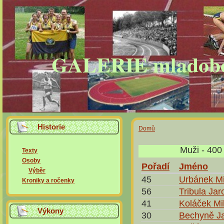
GALERIE mladobole
Historie
Domů
Muži - 400
Texty
Osoby
Pořadí
Jméno
Výběr
45
Urbánek Mi
Kroniky a ročenky
56
Tribula Jar
41
Koláček Mi
Výkony
30
Bechyně J