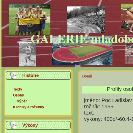
GALERIE mladobole
Historie
Domů
Profily os
Texty
Osoby
jméno:
Poc Ladislav
Výběr
ročník:
1955
Kroniky a ročenky
text:
výkony:
400př-60.4-
Výkony