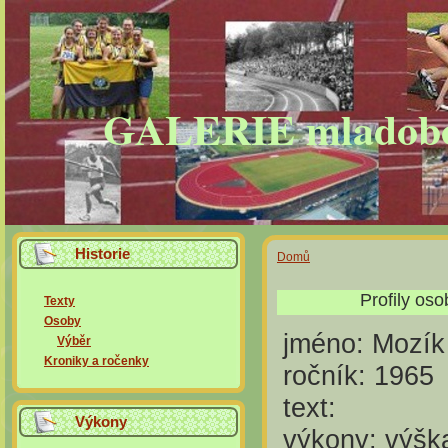
GALERIE mladobole
Historie
Domů
Profily os
Texty
Osoby
jméno:
Mozík
Výběr
Kroniky a ročenky
ročník:
1965
text:
Výkony
výkony:
výšk