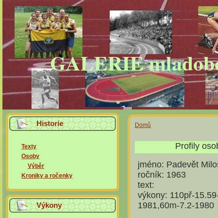
GALERIE mladobole
Historie
Domů
Profily os
Texty
Osoby
jméno:
Padevět Milo
Výběr
ročník:
1963
Kroniky a ročenky
text:
výkony:
110př-15.59
1981,60m-7.2-1980
Výkony