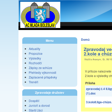
Domů
Menu
Zpravodaj ve
Aktuality
2.kole a chůz
Propozice
Výsledky
Vložil/a Anonym, St, 06/10
Rozhodčí
Zápisy ze schůze
V příloze naleznete
Přehledy výkonnosti
2.kole a výsledky ch
Zaplacené příspěvky
Trenéři
Příloha
zpravodaj č.4 II.l
Zpravodaje družstev
(1).doc
Dospělí
3.koloII.liga-chůze
Junioři a dorost
Starší žáci