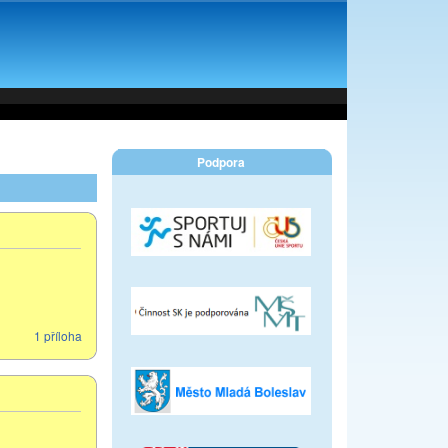
Podpora
1 příloha