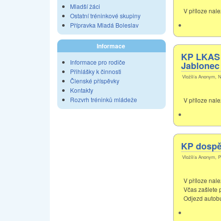
Mladší žáci
V příloze nal
Ostatní tréninkové skupiny
Přípravka Mladá Boleslav
Informace
KP LKAS v
Informace pro rodiče
Jablonec
Přihlášky k činnosti
Vložil/a Anonym, N
Členské příspěvky
Kontakty
Rozvrh tréninků mládeže
V příloze nal
KP dospěl
Vložil/a Anonym, P
V příloze nal
Včas zašlete 
Odjezd autobu