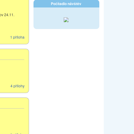
Počítadlo návštěv
ov 24.11.
1 příloha
4 přílohy