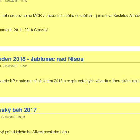
t, 11/01/2018 - 17:12
eznete propozice na MČR v přespolním běhu dospělích + juniorstva Kostelec-Alfréd
semně do 20.11.2018 Čendovi
eden 2018 - Jablonec nad Nisou
t, 01/03/2018 - 12:06
eznete KP v hale na měsíc leden 2018 a rozpis veřejných závodů v libereckém kraji.
vský běh 2017
 12/19/2017 - 18:29
ový pořad letošního Silvestrovského běhu.