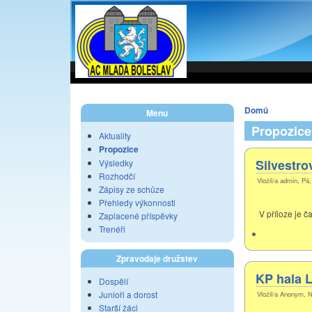
Domů
Menu
Propozice
Aktuality
Propozice
Silvestro
Výsledky
Rozhodčí
Vložil/a admin, Pá
Zápisy ze schůze
Přehledy výkonnosti
V příloze je č
Zaplacené příspěvky
Trenéři
Zpravodaje družstev
KP hala L
Dospělí
Junioři a dorost
Vložil/a Anonym, N
Starší žáci