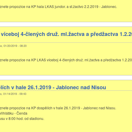
eznete propozice na KP hala LKAS jundor. a st.žactvo 2.2.2019 - Jablonec.
íceboj 4-člených druž. ml.žactva a předžactva 1.2.
e, 01/20/2019 - 08:20
eznete propozice na KP LKAS víceboj 4-člených druž. ml.žactva a předžactva 1.2.2
ích v hale 26.1.2019 - Jablonec nad Nisou
o, 01/14/2019 - 09:43
eznete propozice na KP dospělích v hale 26.1.2019 - Jablonec nad Nisou.
přihlášku - Čenda
su v 8:00 hod. od stadionu.