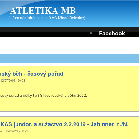
ATLETIKA MB
(informační stránka atletů AC Mladá Boleslav)
Facebook
vský běh - časový pořad
, 12/27/2019 - 20:03
asový pořad a délky tratí Silvestrovského běhu 2022.
KAS jundor. a st.žactvo 2.2.2019 - Jablonec n./N.
e, 01/20/2019 - 08:22