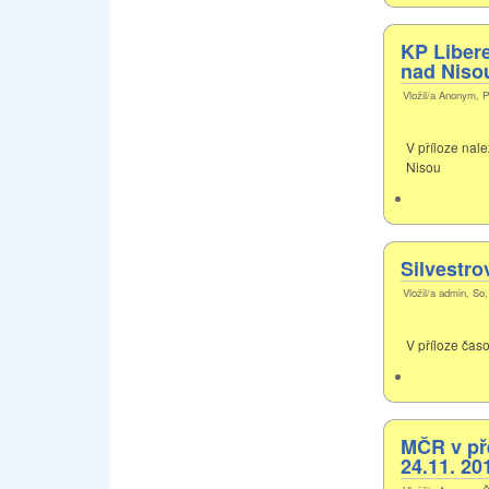
KP Libere
nad Niso
Vložil/a Anonym, P
V příloze nal
Nisou
Silvestro
Vložil/a admin, So
V příloze čas
MČR v př
24.11. 20