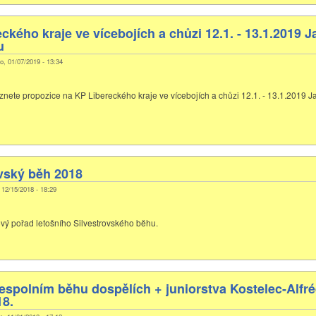
ckého kraje ve vícebojích a chůzi 12.1. - 13.1.2019 
u
o, 01/07/2019 - 13:34
eznete propozice na KP Libereckého kraje ve vícebojích a chůzi 12.1. - 13.1.2019 
vský běh 2018
, 12/15/2018 - 18:29
ový pořad letošního Silvestrovského běhu.
espolním běhu dospělích + juniorstva Kostelec-Alfr
18.