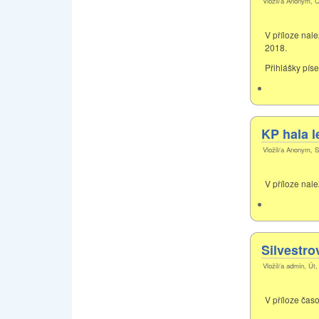
Vložil/a Anonym, Č
V příloze nal
2018.
Přihlášky pí
KP hala l
Vložil/a Anonym, S
V příloze nal
Silvestro
Vložil/a admin, Út,
V příloze čas