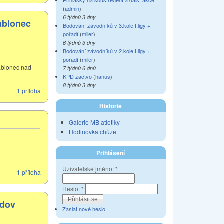
Přihlášky na soustředění a další akce
(
admin
)
6 týdnů 3 dny
Jablonec
Bodování závodníků v 3.kole I.ligy +
pořadí
(
miler
)
6 týdnů 3 dny
Bodování závodníků v 2.kole I.ligy +
pořadí
(
miler
)
Jablonec nad
7 týdnů 6 dnů
KPD žactvo
(
hanus
)
8 týdnů 3 dny
1 příloha
Historie
Galerie MB atletiky
Hodinovka chůze
Přihlášení
Uživatelské jméno:
*
1 příloha
Heslo:
*
édov
Zaslat nové heslo