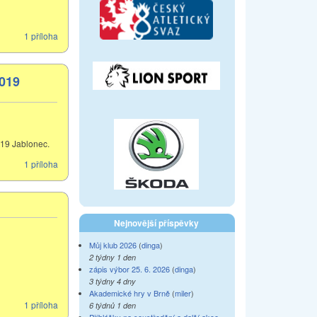
1 příloha
2019
019 Jablonec.
1 příloha
Nejnovější příspěvky
Můj klub 2026
(
dinga
)
2 týdny 1 den
zápis výbor 25. 6. 2026
(
dinga
)
3 týdny 4 dny
Akademické hry v Brně
(
miler
)
1 příloha
6 týdnů 1 den