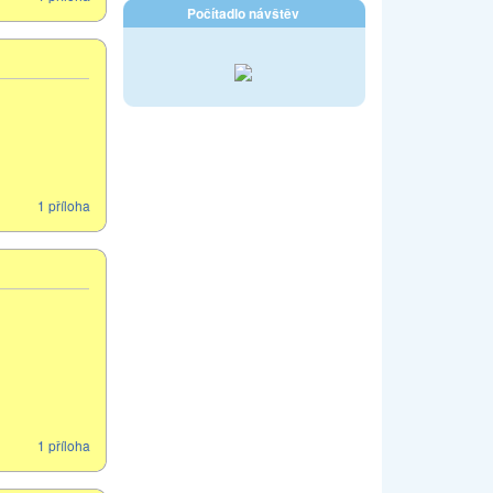
Počítadlo návštěv
1 příloha
1 příloha