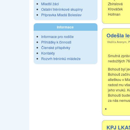
Zbíralová
Mladší žáci
Křováček
Ostatní tréninkové skupiny
Hofman
Přípravka Mladá Boleslav
Informace
Odešla le
Informace pro rodiče
Přihlášky k činnosti
Vložil/a Anonym, P
Členské příspěvky
Kontakty
Smutná zpráva
Rozvrh tréninků mládeže
nedožitých 76.
Bohouš byl jed
Bohouš začínal
atletikou v Ml
radost mu však
jeho vnuků. K
Bohouši budeš
za nás nemuse
KPJ LKAS 