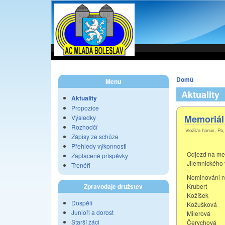
Domů
Menu
Aktuality
Aktuality
Propozice
Memoriál
Výsledky
Rozhodčí
Vložil/a hanus, Po
Zápisy ze schůze
Přehledy výkonnosti
Odjezd na mem
Zaplacené příspěvky
Jilemnického 
Trenéři
Nominováni na
Krubert
Zpravodaje družstev
Kožíšek
Dospělí
Kožušková
Junioři a dorost
Milerová
Starší žáci
Čerychová