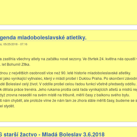
genda mladoboleslavské atletiky.
á, 05/25/2018 - 07:16
 zastihla všechny atlety na začátku nové sezony. Ve čtvrtek 24. května nás opustil
 let Bohumil Zítka.
nou z největších osobností více než 90. leté historie mladoboleslavské atletiky.
 jako vynikající vytrvalec, který v mládí prošel i Duklou Praha. Po skončení závodní
adé Boleslavi celý život. V oddíle prošel celou řadou funkcí včetně předsedy oddílu.
 dělala práce trenéra. Jeho rukama prošla celá řada vynikajících atletů a mistrů r
dyž zrovna neseděl na svém místě na tribuně, měřil časy z balkonu svého bytu.
 nám chybět, ale protože víme že nám tam ze zhora stále měříš časy, budeme se s
l stydět.
starší žactvo - Mladá Boleslav 3.6.2018