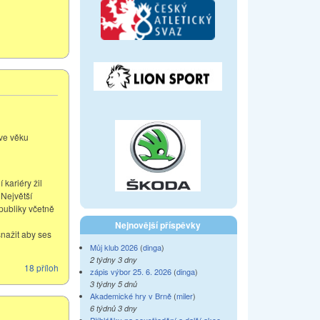
 ve věku
 kariéry žil
 Největší
epubliky včetně
Nejnovější příspěvky
nažit aby ses
Můj klub 2026
(
dinga
)
2 týdny 3 dny
18 příloh
zápis výbor 25. 6. 2026
(
dinga
)
3 týdny 5 dnů
Akademické hry v Brně
(
miler
)
6 týdnů 3 dny