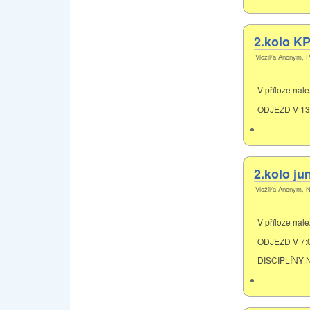
2.kolo KP
Vložil/a Anonym, P
V příloze nal
ODJEZD V 13
2.kolo ju
Vložil/a Anonym, N
V příloze nal
ODJEZD V 7:0
DISCIPLÍNY N