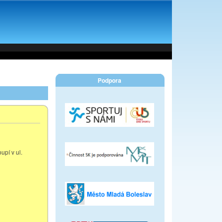
Podpora
upí v ul.