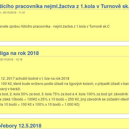
dícího pracovníka nejml.žactva z 1.kola v Turnově sk
t, 05/15/2018 - 11:01
znete zprávu řídícího pracovníka - nejml.žactva z 1.kola v Turnově sk.C
liga na rok 2018
 05/14/2018 - 13:18
12. 2017 schválil bodné v I. lize na rok 2018
 100 Kč, které bude sníženo podle účasti na ligových kolech, v případě účasti v bar
kaný v baráži.
a bod, 2. kola 50% za bod, 3. kola 75% za bod a 4. kola 100% za bod (př. závodník 
a získá 10bodů = 100Kč x 25% x 10 bodů = 250 Kč, jiný závodník se zúčastní všech
la 10 bodů = 100 Kč x 100% x 10 bodů = 1.000 Kč)
řebory 12.5.2018