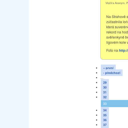
Vložil/a Anonym, P
Na Strahově s
zúčastnila lo
která suveréně
rekord na hod
svěřenkyně tr
ligovém kole v
Foto na
http:
« první
‹ předchozí
…
29
30
31
32
33
34
35
36
37