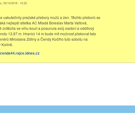
o, 05/14/2018 - 10:22
e uskutečnily pražské přebory mužů a žen. Těchto přeborů se
ňská nejlepší atletka AC Mladá Boleslav Marta Valtová,
 zvítězila ve vrhu koulí a posunula svůj osobní a oddílový
notu 13,97 m. Hranici 14 m bude mít možnost překonat tato
enérů Miroslava Zdílny a Čendy Kočího tuto sobotu na
 Kolíně.
//cenda44.rajce.idnes.cz