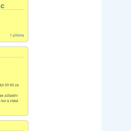
.C
1 příloha
áži 50 Kč za
se zúčastní
 kol a získá