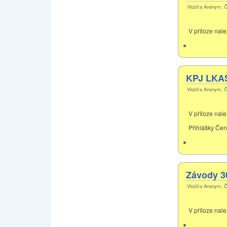
Vložil/a Anonym, Č
V příloze nal
KPJ LKAS 
Vložil/a Anonym, Č
V příloze nal
Přihlášky Čen
Závody 3
Vložil/a Anonym, Č
V příloze nal