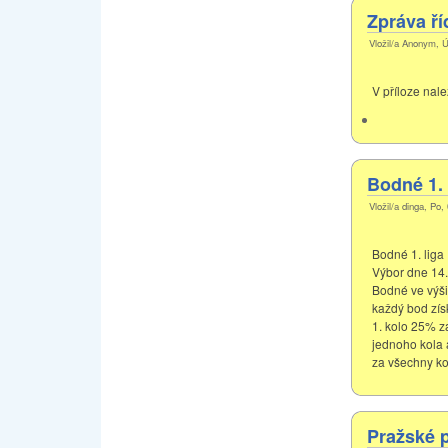
Zpráva ří
Vložil/a Anonym, Ú
V příloze nale
Bodné 1. 
Vložil/a dinga, Po,
Bodné 1. liga
Výbor dne 14. 
Bodné ve výši
každý bod zís
1. kolo 25% z
jednoho kola 
za všechny ko
Pražské p