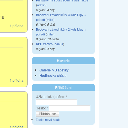
Přihlášky na soustředění a další akce
(
admin
)
6 týdnů 4 dny
Bodování závodníků v 3.kole I.ligy +
018
pořadí
(
miler
)
6 týdnů 5 dnů
1 příloha
Bodování závodníků v 2.kole I.ligy +
pořadí
(
miler
)
8 týdnů 19 hodin
KPD žactvo
(
hanus
)
8 týdnů 4 dny
Historie
Galerie MB atletiky
Hodinovka chůze
1 příloha
Přihlášení
Uživatelské jméno:
*
Heslo:
*
Zaslat nové heslo
1 příloha