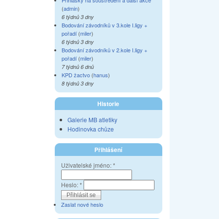
Přihlášky na soustředění a další akce
(
admin
)
6 týdnů 3 dny
Bodování závodníků v 3.kole I.ligy +
pořadí
(
miler
)
6 týdnů 3 dny
Bodování závodníků v 2.kole I.ligy +
pořadí
(
miler
)
7 týdnů 6 dnů
KPD žactvo
(
hanus
)
8 týdnů 3 dny
Historie
Galerie MB atletiky
Hodinovka chůze
Přihlášení
Uživatelské jméno:
*
Heslo:
*
Zaslat nové heslo