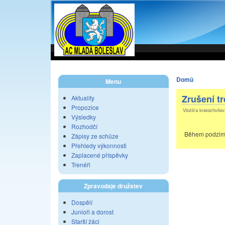
Domů
Menu
Zrušení t
Aktuality
Propozice
Vložil/a kratochvilo
Výsledky
Rozhodčí
Během podzimní
Zápisy ze schůze
Přehledy výkonnosti
Zaplacené příspěvky
Trenéři
Zpravodaje družstev
Dospělí
Junioři a dorost
Starší žáci