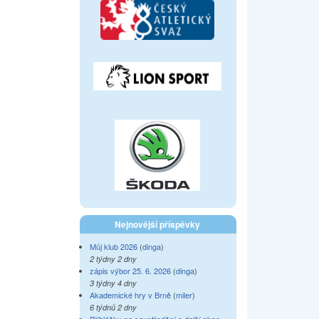
Nejnovější příspěvky
Můj klub 2026
(
dinga
)
2 týdny 2 dny
zápis výbor 25. 6. 2026
(
dinga
)
3 týdny 4 dny
Akademické hry v Brně
(
miler
)
6 týdnů 2 dny