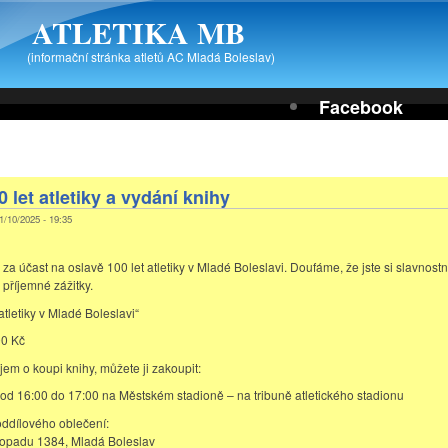
ATLETIKA MB
(informační stránka atletů AC Mladá Boleslav)
Facebook
 let atletiky a vydání knihy
11/10/2025 - 19:35
 účast na oslavě 100 let atletiky v Mladé Boleslavi. Doufáme, že jste si slavnostní
j příjemné zážitky.
atletiky v Mladé Boleslavi“
00 Kč
em o koupi knihy, můžete ji zakoupit:
 od 16:00 do 17:00 na Městském stadioně – na tribuně atletického stadionu
oddílového oblečení:
stopadu 1384, Mladá Boleslav