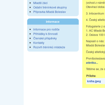
(vchod z námě
Mladší žáci
Otevírací doba
Ostatní tréninkové skupiny
Přípravka Mladá Boleslav
3. Infocentrum
4. Český atlet
Informace
Fotogalerie z o
Informace pro rodiče
1. AC Mladá Bo
Přihlášky k činnosti
2. Oslava 100 l
Členské příspěvky
Napsali o nás:
Kontakty
Mladá Bolesla
Rozvrh tréninků mládeže
Český atletick
Prvníboleslavs
atletika...
Těšíme se, že 
Příloha
kniha.jpeg