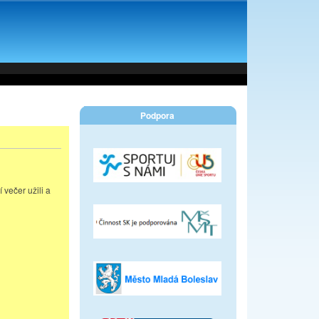
Podpora
 večer užili a