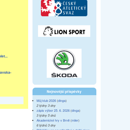
et...
lavska-
Nejnovější příspěvky
Můj klub 2026
(
dinga
)
2 týdny 3 dny
zápis výbor 25. 6. 2026
(
dinga
)
3 týdny 5 dnů
Akademické hry v Brně
(
miler
)
6 týdnů 3 dny