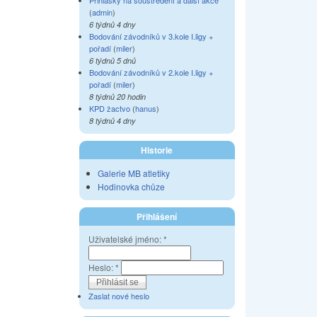
Přihlášky na soustředění a další akce
(
admin
)
6 týdnů 4 dny
Bodování závodníků v 3.kole I.ligy +
pořadí
(
miler
)
6 týdnů 5 dnů
Bodování závodníků v 2.kole I.ligy +
pořadí
(
miler
)
8 týdnů 20 hodin
KPD žactvo
(
hanus
)
8 týdnů 4 dny
Historie
Galerie MB atletiky
Hodinovka chůze
Přihlášení
Uživatelské jméno:
*
Heslo:
*
Zaslat nové heslo