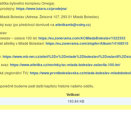
stíčka bytového komplexu Omega)
 prodejny:
https://www.lutara.cz/prodejna/
 Mladá Boleslav (Adresa: Železná 107, 293 01 Mladá Boleslav)
ický svaz (po předchozí domluvě na
atletikamb@volny.cz
)
slav:
leslav – oslava 100 let:
https://eu.zonerama.com/ACMladaBoleslav/1522353
et atletiky v Mladé Boleslavi:
https://eu.zonerama.com/ztopfer/Album/14168510
v:
https://www.mb-net.cz/atleti%2Dv%2Dmlade%2Dboleslavi%2Doslavili%2Dstol
ý svaz:
https://www.atletika.cz/novinky/ac-mlada-boleslav-oslavila-100-let/
ká (regionální TV):
https://www.prvniboleslavska.cz/mlada-boleslav-mladoboles
společně budeme psát další kapitolu historie našeho oddílu.
Velikost
193.84 KB