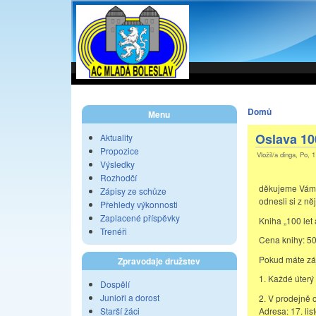
Domů
Menu
Oslava 100
Aktuality
Propozice
Vložil/a dinga, Po, 
Výsledky
Rozhodčí
děkujeme Vám za
Zápisy ze schůze
odnesli si z ně
Přehledy výkonnosti
Zaplacené příspěvky
Kniha „100 let 
Trenéři
Cena knihy: 5
Pokud máte záj
Zpravodaje družstev
1. Každé úterý
Dospělí
Junioři a dorost
2. V prodejně 
Adresa: 17. li
Starší žáci