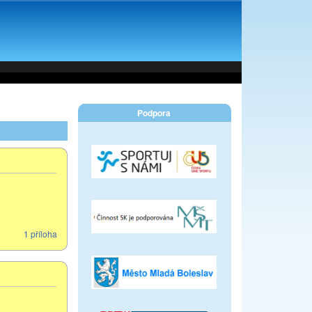
Podpora
1 příloha