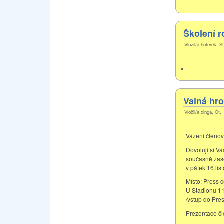
Školení r
Vložil/a hoferek, S
Valná hro
Vložil/a dinga, Čt,
Vážení členov
Dovoluji si V
současně zas
v pátek 16.li
Místo: Press 
U Stadionu 1
/vstup do Pres
Prezentace čl