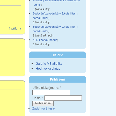
Přihlášky na soustředění a další akce
(
admin
)
6 týdnů 4 dny
Bodování závodníků v 3.kole I.ligy +
pořadí
(
miler
)
6 týdnů 4 dny
Bodování závodníků v 2.kole I.ligy +
1 příloha
pořadí
(
miler
)
8 týdnů 16 hodin
KPD žactvo
(
hanus
)
8 týdnů 4 dny
Historie
Galerie MB atletiky
Hodinovka chůze
Přihlášení
Uživatelské jméno:
*
Heslo:
*
Zaslat nové heslo