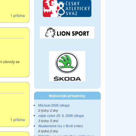
1 příloha
ní závody se
Nejnovější příspěvky
Můj klub 2026
(
dinga
)
2 týdny 2 dny
zápis výbor 25. 6. 2026
(
dinga
)
1 příloha
3 týdny 5 dnů
Akademické hry v Brně
(
miler
)
6 týdnů 2 dny