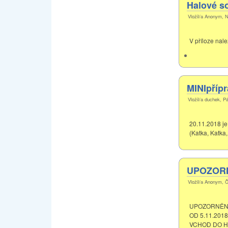
Halové s
Vložil/a Anonym, N
V příloze nal
MINIpřípr
Vložil/a duchek, P
20.11.2018 je
(Katka, Katka
UPOZORN
Vložil/a Anonym, Č
UPOZORNĚNÍ!
OD 5.11.201
VCHOD DO H