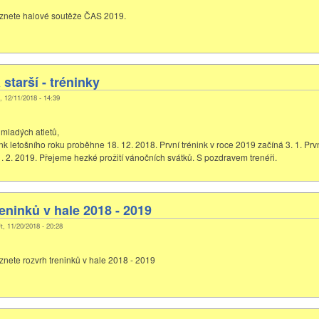
eznete halové soutěže ČAS 2019.
 starší - tréninky
t, 12/11/2018 - 14:39
 mladých atletů,
nk letošního roku proběhne 18. 12. 2018. První trénink v roce 2019 začíná 3. 1. Prv
. 2. 2019. Přejeme hezké prožití vánočních svátků. S pozdravem trenéři.
eninků v hale 2018 - 2019
t, 11/20/2018 - 20:28
eznete rozvrh treninků v hale 2018 - 2019