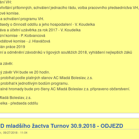
ání VH:
 přivítání přítomných, schválení jednacího řádu, volba pracovního předsednictva VH,
ové komise.
 a schválení programu VH.
dsedy o činnosti oddílu a jeho hospodaření - V. Koudelka
ráva a účetní uzávěrka za rok 2017 - V. Koudelka
izní komise - P. Košvancová
dátové komise - J. Hlaváčová
lán práce 2019
í a odměnění závodníků v ligových soutěžích 2018, vyhlášení nejlepších žáků
a závěr.
ý závěr VH bude ve 20 hodin.
probíhat podle platných stanov AC Mladá Boleslav, z.s.
probíhat k jednotlivým bodům programu.
alné hromady bude pro členy AC Mladá Boleslav z.s. připraveno občerstvení.
ladá Boleslav, z.s.
elka - předseda oddílu
PD mladšího žactva Turnov 30.9.2018 - ODJEZD
t, 09/27/2018 - 11:04