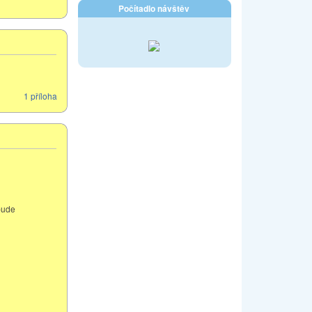
Počítadlo návštěv
1 příloha
bude