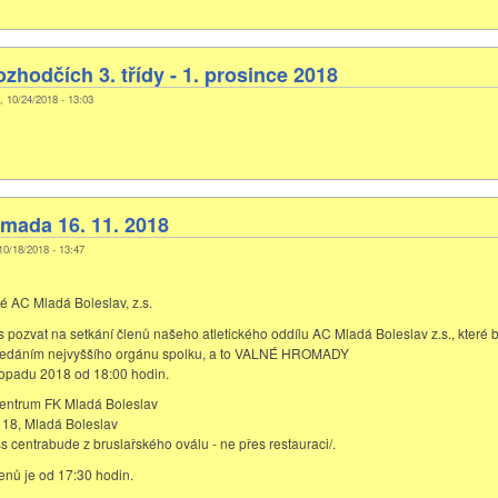
ozhodčích 3. třídy - 1. prosince 2018
t, 10/24/2018 - 13:03
mada 16. 11. 2018
 10/18/2018 - 13:47
é AC Mladá Boleslav, z.s.
ás pozvat na setkání členů našeho atletického oddílu AC Mladá Boleslav z.s., které 
edáním nejvyššího orgánu spolku, a to VALNÉ HROMADY
stopadu 2018 od 18:00 hodin.
centrum FK Mladá Boleslav
118, Mladá Boleslav
s centrabude z bruslařského oválu - ne přes restauraci/.
enů je od 17:30 hodin.