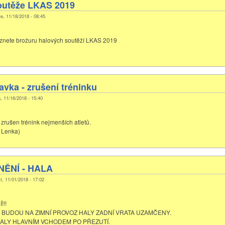
outěže LKAS 2019
e, 11/18/2018 - 08:45
eznete brožuru halových soutěží LKAS 2019
avka - zrušení tréninku
á, 11/16/2018 - 15:40
 zrušen trénink nejmenších atletů.
, Lenka)
ĚNÍ - HALA
t, 11/01/2018 - 17:02
!!
8 BUDOU NA ZIMNÍ PROVOZ HALY ZADNÍ VRATA UZAMČENY.
ALY HLAVNÍM VCHODEM PO PŘEZUTÍ.