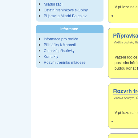
Mladší žáci
V příloze nal
Ostatní tréninkové skupiny
Přípravka Mladá Boleslav
Informace
Přípravka
Informace pro rodiče
Vložil/a duchek, Ú
Přihlášky k činnosti
Členské příspěvky
Kontakty
Vážení rodiče
Rozvrh tréninků mládeže
poslední tréni
budou konat 1
Rozvrh tr
Vložil/a Anonym, Ú
V příloze nal