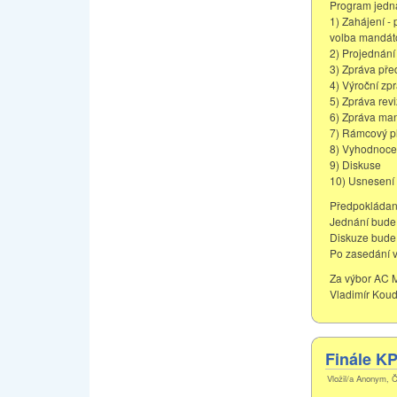
Program jedn
1) Zahájení -
volba mandát
2) Projednání
3) Zpráva pře
4) Výroční zp
5) Zpráva rev
6) Zpráva man
7) Rámcový p
8) Vyhodnocen
9) Diskuse
10) Usnesení 
Předpokládan
Jednání bude 
Diskuze bude 
Po zasedání v
Za výbor AC M
Vladimír Koud
Finále K
Vložil/a Anonym, Č