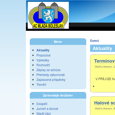
Domů
Menu
Aktuality
Aktuality
Propozice
Termínová
Výsledky
Rozhodčí
Vložil/a Anonym, Ú
Zápisy ze schůze
Přehledy výkonnosti
V PŘÍLOZE N
Zaplacené příspěvky
Trenéři
Zpravodaje družstev
Halové s
Dospělí
Junioři a dorost
Vložil/a Anonym, S
Starší žáci