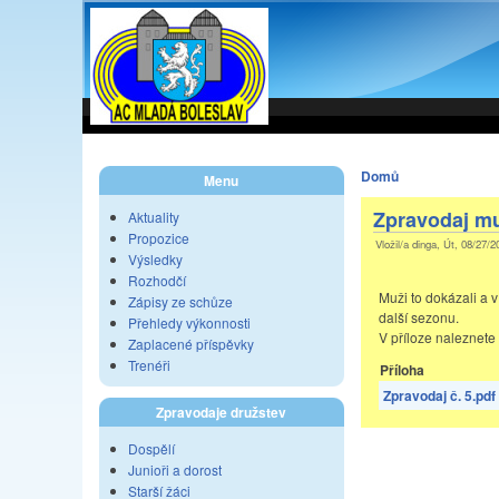
Domů
Menu
Zpravodaj mu
Aktuality
Propozice
Vložil/a dinga, Út, 08/27/2
Výsledky
Rozhodčí
Muži to dokázali a v
Zápisy ze schůze
další sezonu.
Přehledy výkonnosti
V příloze naleznete
Zaplacené příspěvky
Trenéři
Příloha
Zpravodaj č. 5.pdf
Zpravodaje družstev
Dospělí
Junioři a dorost
Starší žáci