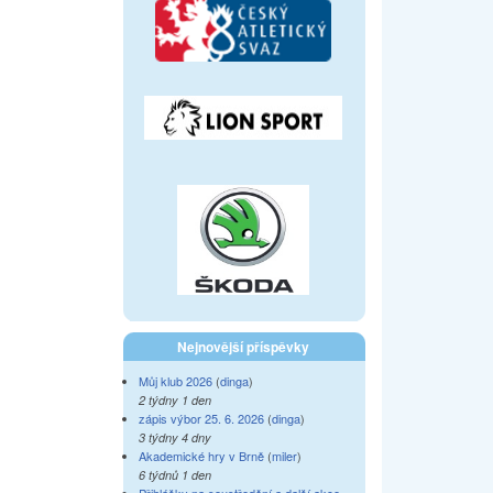
Nejnovější příspěvky
Můj klub 2026
(
dinga
)
2 týdny 1 den
zápis výbor 25. 6. 2026
(
dinga
)
3 týdny 4 dny
Akademické hry v Brně
(
miler
)
6 týdnů 1 den