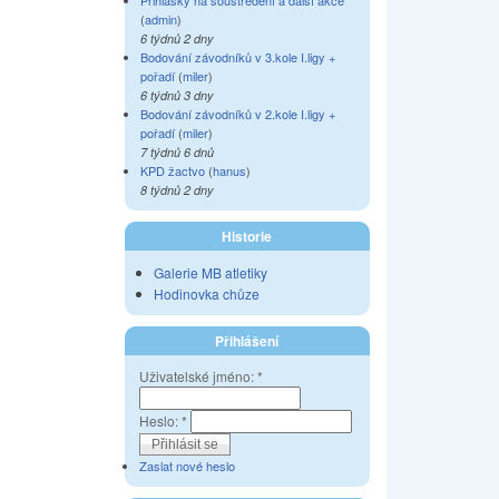
Přihlášky na soustředění a další akce
(
admin
)
6 týdnů 2 dny
Bodování závodníků v 3.kole I.ligy +
pořadí
(
miler
)
6 týdnů 3 dny
Bodování závodníků v 2.kole I.ligy +
pořadí
(
miler
)
7 týdnů 6 dnů
KPD žactvo
(
hanus
)
8 týdnů 2 dny
Historie
Galerie MB atletiky
Hodinovka chůze
Přihlášení
Uživatelské jméno:
*
Heslo:
*
Zaslat nové heslo