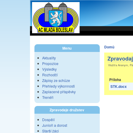
Domů
Menu
Zpravodaj
Aktuality
Propozice
Vložil/a Anonym, Pá
Výsledky
Rozhodčí
Příloha
Zápisy ze schůze
Přehledy výkonnosti
STK.docx
Zaplacené příspěvky
Trenéři
Zpravodaje družstev
Dospělí
Junioři a dorost
Starší žáci