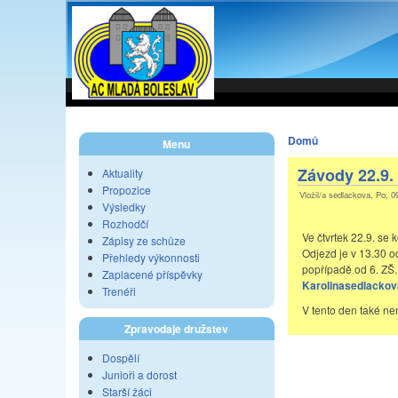
Domů
Menu
Závody 22.9.
Aktuality
Propozice
Vložil/a sedlackova, Po, 0
Výsledky
Rozhodčí
Ve čtvrtek 22.9. se k
Zápisy ze schůze
Odjezd je v 13.30 o
Přehledy výkonnosti
popřípadě od 6. ZŠ. 
Zaplacené příspěvky
Karolinasedlacko
Trenéři
V tento den také není
Zpravodaje družstev
Dospělí
Junioři a dorost
Starší žáci