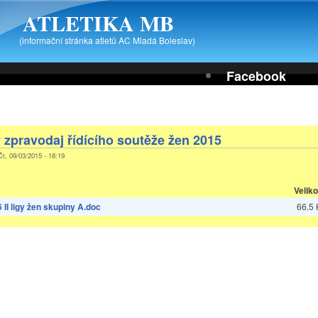
ATLETIKA MB
(informační stránka atletů AC Mladá Boleslav)
Facebook
 zpravodaj řídícího soutěže žen 2015
Čt, 09/03/2015 - 18:19
Veliko
 II ligy žen skupiny A.doc
66.5