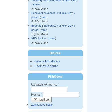
Přihlášky na soustředění a další akce
(
admin
)
6 týdnů 2 dny
Bodování závodníků v 3.kole I.ligy +
pořadí
(
miler
)
6 týdnů 3 dny
Bodování závodníků v 2.kole I.ligy +
pořadí
(
miler
)
7 týdnů 6 dnů
KPD žactvo
(
hanus
)
8 týdnů 3 dny
Historie
Galerie MB atletiky
Hodinovka chůze
Přihlášení
Uživatelské jméno:
*
Heslo:
*
Zaslat nové heslo