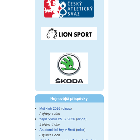
Nejnovější příspěvky
Můj klub 2026
(
dinga
)
2 týdny 1 den
zápis výbor 25. 6. 2026
(
dinga
)
3 týdny 4 dny
Akademické hry v Brně
(
miler
)
6 týdnů 1 den