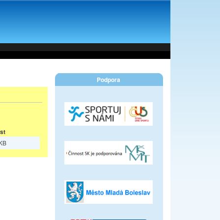
Podpora
st
 KB