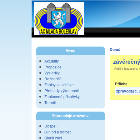
Domů
Menu
závěrečný
Aktuality
Propozice
Vložil/a hlavacova, 
Výsledky
Rozhodčí
Příloha
Zápisy ze schůze
Přehledy výkonnosti
zpravodaj č. 6
Zaplacené příspěvky
Trenéři
Zpravodaje družstev
Dospělí
Junioři a dorost
Starší žáci