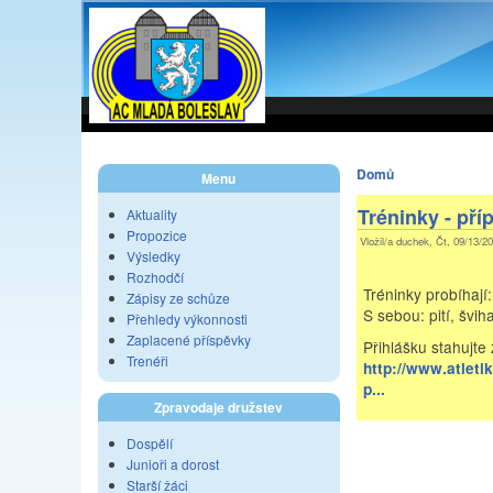
Domů
Menu
Tréninky - pří
Aktuality
Propozice
Vložil/a duchek, Čt, 09/13/20
Výsledky
Rozhodčí
Tréninky probíhají:
Zápisy ze schůze
S sebou: pití, šv
Přehledy výkonnosti
Zaplacené příspěvky
Přihlášku stahujte 
Trenéři
http://www.atlet
p...
Zpravodaje družstev
Dospělí
Junioři a dorost
Starší žáci