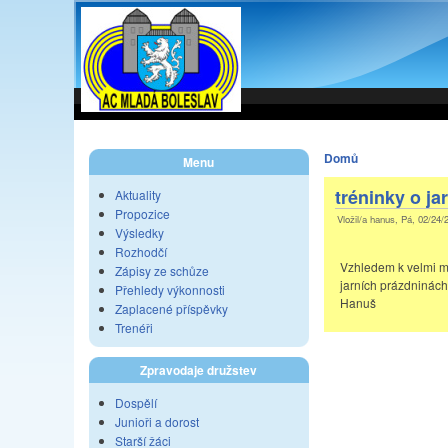
Domů
Menu
tréninky o ja
Aktuality
Propozice
Vložil/a hanus, Pá, 02/24/
Výsledky
Rozhodčí
Vzhledem k velmi ma
Zápisy ze schůze
jarních prázdninách,
Přehledy výkonnosti
Hanuš
Zaplacené příspěvky
Trenéři
Zpravodaje družstev
Dospělí
Junioři a dorost
Starší žáci