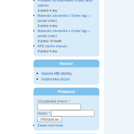
Přihlášky na soustředění a další akce
(
admin
)
6 týdnů 4 dny
Bodování závodníků v 3.kole I.ligy +
pořadí
(
miler
)
6 týdnů 4 dny
Bodování závodníků v 2.kole I.ligy +
pořadí
(
miler
)
8 týdnů 16 hodin
KPD žactvo
(
hanus
)
8 týdnů 4 dny
Historie
Galerie MB atletiky
Hodinovka chůze
Přihlášení
Uživatelské jméno:
*
Heslo:
*
Zaslat nové heslo