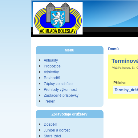
Domů
Menu
Termínová
Aktuality
Propozice
Vložil/a hanus, St, 
Výsledky
Rozhodčí
Příloha
Zápisy ze schůze
Přehledy výkonnosti
Termíny_dráh
Zaplacené příspěvky
Trenéři
Zpravodaje družstev
Dospělí
Junioři a dorost
Starší žáci