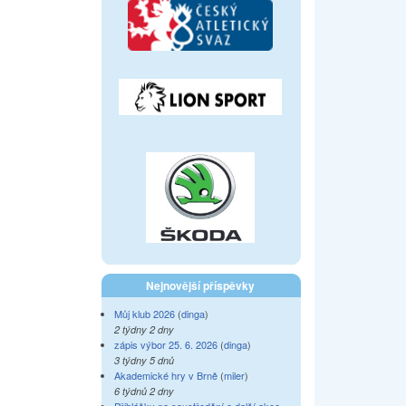
Nejnovější příspěvky
Můj klub 2026
(
dinga
)
2 týdny 2 dny
zápis výbor 25. 6. 2026
(
dinga
)
3 týdny 5 dnů
Akademické hry v Brně
(
miler
)
6 týdnů 2 dny