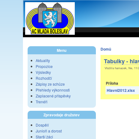
Domů
Menu
Tabulky - hl
Aktuality
Propozice
Vložil/a hamacek, Ne, 11/
Výsledky
Rozhodčí
Příloha
Zápisy ze schůze
Přehledy výkonnosti
Hlavni2012.xlsx
Zaplacené příspěvky
Trenéři
Zpravodaje družstev
Dospělí
Junioři a dorost
Starší žáci