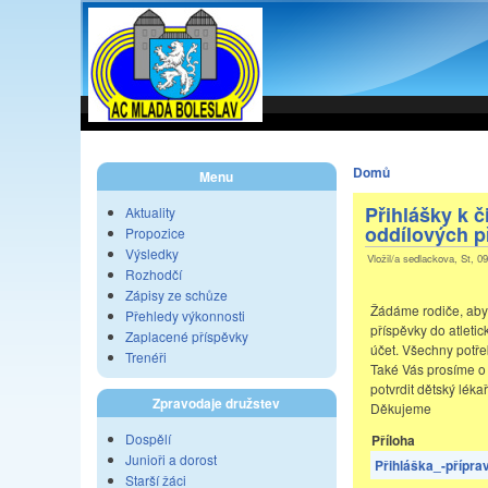
Domů
Menu
Přihlášky k č
Aktuality
oddílových p
Propozice
Výsledky
Vložil/a sedlackova, St, 0
Rozhodčí
Zápisy ze schůze
Žádáme rodiče, aby 
Přehledy výkonnosti
příspěvky do atletic
Zaplacené příspěvky
účet. Všechny potře
Trenéři
Také Vás prosíme o 
potvrdit dětský lékař
Zpravodaje družstev
Děkujeme
Dospělí
Příloha
Junioři a dorost
Přihláška_-přípra
Starší žáci