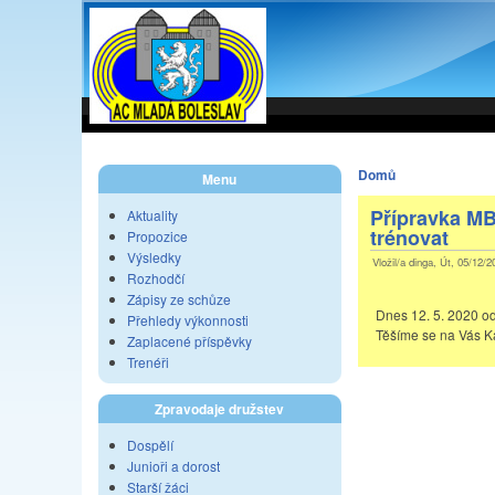
Domů
Menu
Přípravka MB
Aktuality
trénovat
Propozice
Výsledky
Vložil/a dinga, Út, 05/12/2
Rozhodčí
Zápisy ze schůze
Dnes 12. 5. 2020 od
Přehledy výkonnosti
Těšíme se na Vás Ka
Zaplacené příspěvky
Trenéři
Zpravodaje družstev
Dospělí
Junioři a dorost
Starší žáci