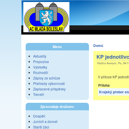
Domů
Menu
KP jednotlivc
Aktuality
Propozice
Vložil/a Anonym, Po, 04/1
Výsledky
Rozhodčí
V příloze KP jednotl
Zápisy ze schůze
Přehledy výkonnosti
Příloha
Zaplacené příspěvky
Krajský přebor st
Trenéři
Zpravodaje družstev
Dospělí
Junioři a dorost
Starší žáci