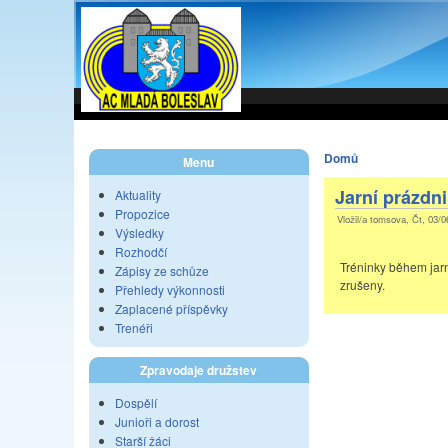
Domů
Menu
Jarní prázdn
Aktuality
Propozice
Vložil/a tomsova, Čt, 03/0
Výsledky
Rozhodčí
Tréninky během jarn
Zápisy ze schůze
zrušeny.
Přehledy výkonnosti
Zaplacené příspěvky
Trenéři
Zpravodaje družstev
Dospělí
Junioři a dorost
Starší žáci