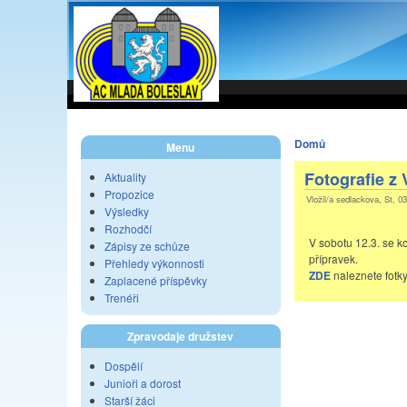
Domů
Menu
Fotografie z 
Aktuality
Propozice
Vložil/a sedlackova, St, 0
Výsledky
Rozhodčí
V sobotu 12.3. se k
Zápisy ze schůze
přípravek.
Přehledy výkonnosti
ZDE
naleznete fotky
Zaplacené příspěvky
Trenéři
Zpravodaje družstev
Dospělí
Junioři a dorost
Starší žáci