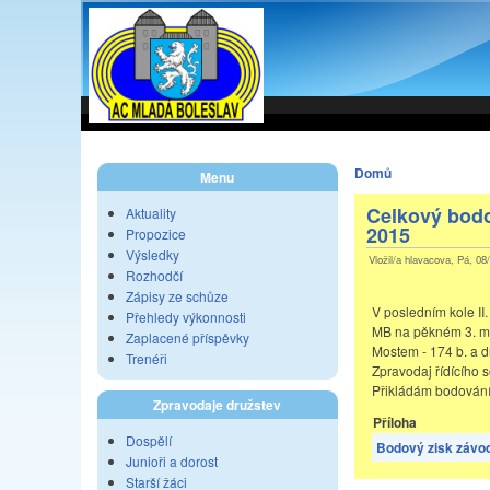
Domů
Menu
Celkový bodo
Aktuality
2015
Propozice
Výsledky
Vložil/a hlavacova, Pá, 08
Rozhodčí
Zápisy ze schůze
V posledním kole II.
Přehledy výkonnosti
MB na pěkném 3. mí
Zaplacené příspěvky
Mostem - 174 b. a 
Trenéři
Zpravodaj řídícího 
Přikládám bodování
Zpravodaje družstev
Příloha
Dospělí
Bodový zisk závo
Junioři a dorost
Starší žáci