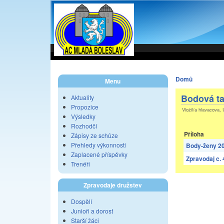
Domů
Menu
Bodová ta
Aktuality
Propozice
Vložil/a hlavacova, 
Výsledky
Rozhodčí
Příloha
Zápisy ze schůze
Přehledy výkonnosti
Body-ženy 20
Zaplacené příspěvky
Zpravodaj c. 
Trenéři
Zpravodaje družstev
Dospělí
Junioři a dorost
Starší žáci