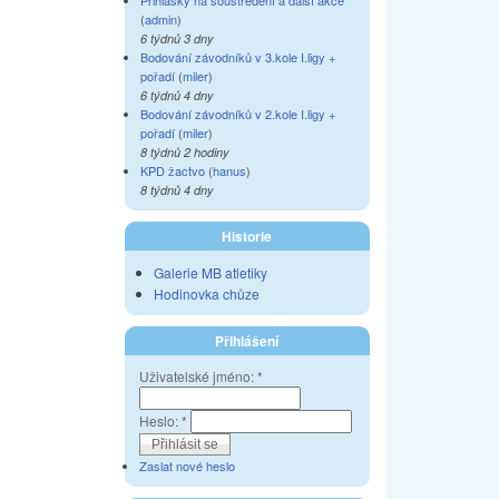
Přihlášky na soustředění a další akce
(
admin
)
6 týdnů 3 dny
Bodování závodníků v 3.kole I.ligy +
pořadí
(
miler
)
6 týdnů 4 dny
Bodování závodníků v 2.kole I.ligy +
pořadí
(
miler
)
8 týdnů 2 hodiny
KPD žactvo
(
hanus
)
8 týdnů 4 dny
Historie
Galerie MB atletiky
Hodinovka chůze
Přihlášení
Uživatelské jméno:
*
Heslo:
*
Zaslat nové heslo