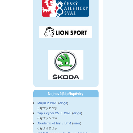
Nejnovější příspěvky
Můj klub 2026
(
dinga
)
2 týdny 2 dny
zápis výbor 25. 6. 2026
(
dinga
)
3 týdny 5 dnů
Akademické hry v Brně
(
miler
)
6 týdnů 2 dny