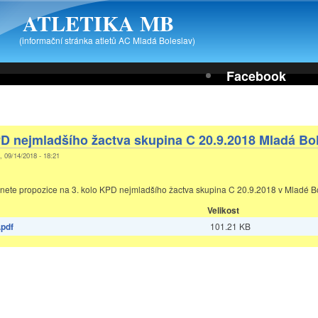
ATLETIKA MB
(informační stránka atletů AC Mladá Boleslav)
Facebook
PD nejmladšího žactva skupina C 20.9.2018 Mladá Bo
, 09/14/2018 - 18:21
znete propozice na 3. kolo KPD nejmladšího žactva skupina C 20.9.2018 v Mladé Bo
Velikost
pdf
101.21 KB