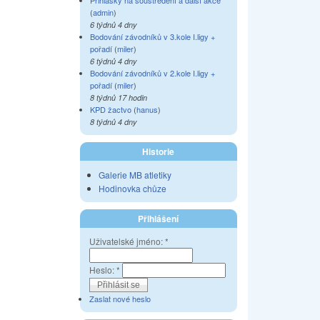
Přihlášky na soustředění a další akce
(
admin
)
6 týdnů 4 dny
Bodování závodníků v 3.kole I.ligy +
pořadí
(
miler
)
6 týdnů 4 dny
Bodování závodníků v 2.kole I.ligy +
pořadí
(
miler
)
8 týdnů 17 hodin
KPD žactvo
(
hanus
)
8 týdnů 4 dny
Historie
Galerie MB atletiky
Hodinovka chůze
Přihlášení
Uživatelské jméno:
*
Heslo:
*
Zaslat nové heslo