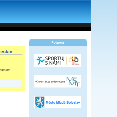
Podpora
leslav
leslavi.