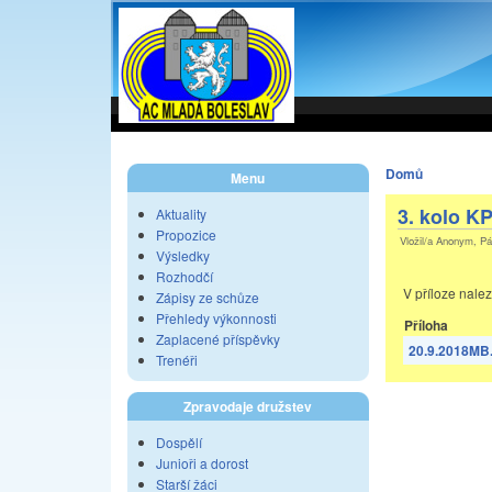
Domů
Menu
3. kolo K
Aktuality
Propozice
Vložil/a Anonym, Pá
Výsledky
Rozhodčí
V příloze nale
Zápisy ze schůze
Přehledy výkonnosti
Příloha
Zaplacené příspěvky
20.9.2018MB.
Trenéři
Zpravodaje družstev
Dospělí
Junioři a dorost
Starší žáci