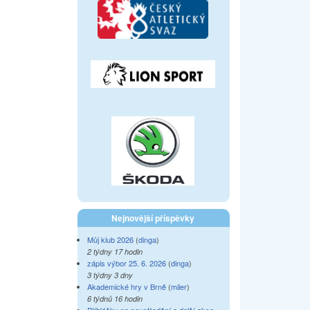
Nejnovější příspěvky
Můj klub 2026
(
dinga
)
2 týdny 17 hodin
zápis výbor 25. 6. 2026
(
dinga
)
3 týdny 3 dny
Akademické hry v Brně
(
miler
)
6 týdnů 16 hodin