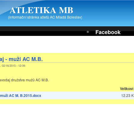
ATLETIKA MB
(informační stránka atletů AC Mladá Boleslav)
Facebook
aj - muži AC M.B.
, 02/16/2015 - 12:06
ravodaj družstva mužů AC M.B.
Velikost
- muži AC M. B.2015.docx
12.23 