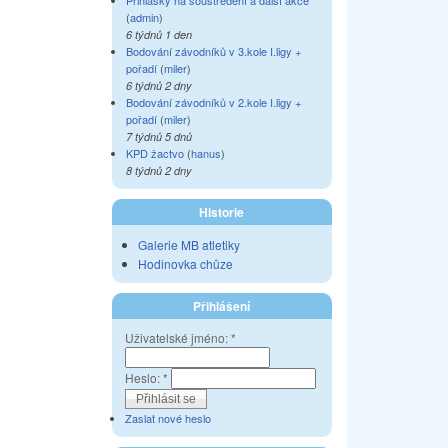
Přihlášky na soustředění a další akce
(
admin
)
6 týdnů 1 den
Bodování závodníků v 3.kole I.ligy +
pořadí
(
miler
)
6 týdnů 2 dny
Bodování závodníků v 2.kole I.ligy +
pořadí
(
miler
)
7 týdnů 5 dnů
KPD žactvo
(
hanus
)
8 týdnů 2 dny
Historie
Galerie MB atletiky
Hodinovka chůze
Přihlášení
Uživatelské jméno:
*
Heslo:
*
Zaslat nové heslo