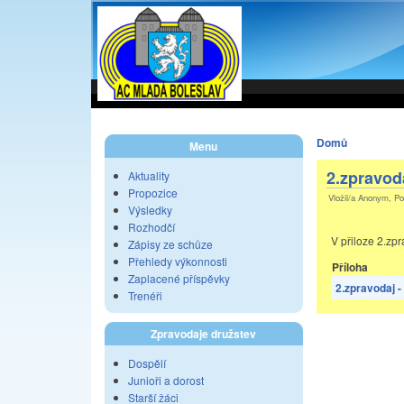
Domů
Menu
2.zpravod
Aktuality
Propozice
Vložil/a Anonym, Po
Výsledky
Rozhodčí
V přiloze 2.zp
Zápisy ze schůze
Přehledy výkonnosti
Příloha
Zaplacené příspěvky
2.zpravodaj 
Trenéři
Zpravodaje družstev
Dospělí
Junioři a dorost
Starší žáci