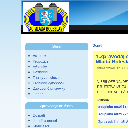
Domů
Menu
1.Zpravodaj 
Aktuality
Mladá Bolesl
Propozice
Výsledky
Vložil/a Anonym, Pá, 01/2
Rozhodčí
Zápisy ze schůze
V PŘÍLOZE NAJDE
Přehledy výkonnosti
DRUŽSTVA MUŽŮ.
Zaplacené příspěvky
SPOLUPRÁCI. LÁĎ
Trenéři
Příloha
Zpravodaje družstev
soupiska muži 1+.
soupiska muži 2+.
Dospělí
Junioři a dorost
Zpravodaj - muži
Starší žáci