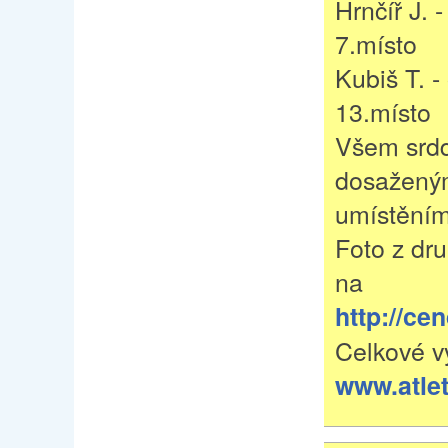
Hrnčíř J. 
7.místo
Kubiš T. -
13.místo
Všem srdd
dosažený
umístěním
Foto z dr
na
http://ce
Celkové v
www.atlet