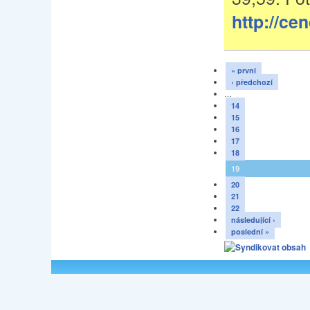
http://ce
« první
‹ předchozí
…
14
15
16
17
18
19
20
21
22
následující ›
poslední »