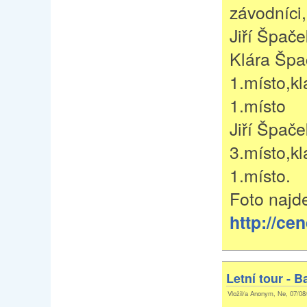
závodníci
Jiří Špače
Klára Špa
1.místo,kl
1.místo
Jiří Špače
3.místo,kl
1.místo.
Foto najd
http://ce
Letní tour - B
Vložil/a Anonym, Ne, 07/08