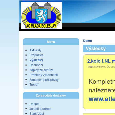
Domů
Menu
Výsledky
Aktuality
Propozice
Výsledky
2.kolo I.NL 
Rozhodčí
Vložil/a Anonym, Út, 06/
Zápisy ze schůze
Přehledy výkonnosti
Kompletn
Zaplacené příspěvky
Trenéři
naleznet
Zpravodaje družstev
www.atle
Dospělí
Junioři a dorost
Starší žáci