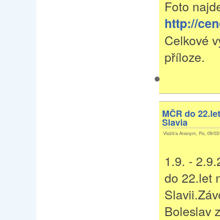
Foto najd
http://ce
Celkové v
příloze.
MČR do 22.let 
Slavia
Vložil/a Anonym, Po, 09/03/
1.9. - 2.
do 22.let 
Slavii.Zá
Boleslav z