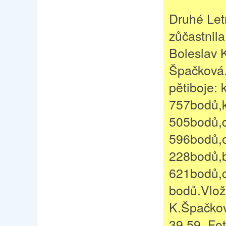
Druhé Letn
zůčastnil
Boleslav 
Špačková.
pětiboje: 
757bodů,k
505bodů,d
596bodů,o
228bodů,
621bodů,
bodů.Vlož
K.Špačkov
39,59. Fo