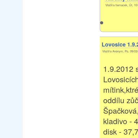
Vložil/a hamacek, Út, 10
Lovosice 1.9.
Vložil/a Anonym, Po, 09/03/
1.9.2012 
Lovosicíc
mítink,kt
oddílu zůč
Špačková,
kladivo - 
disk - 37,