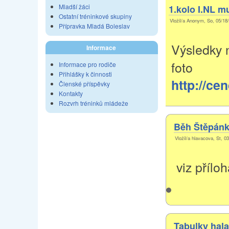
Mladší žáci
1.kolo I.NL m
Ostatní tréninkové skupiny
Vložil/a Anonym, So, 05/18/
Přípravka Mladá Boleslav
Výsledky
Informace
foto
Informace pro rodiče
Přihlášky k činnosti
http://ce
Členské příspěvky
Kontakty
Rozvrh tréninků mládeže
Běh Štěpánk
Vložil/a hlavacova, St, 0
viz přílo
Tabulky hala