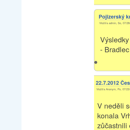
Pojizerský k
Vložil/a admin, So, 07/28
Výsledky
- Bradlec
22.7.2012 Čes
Vložil/a Anonym, Po, 07/23/
V neděli 
konala Vrh
zůčastnili