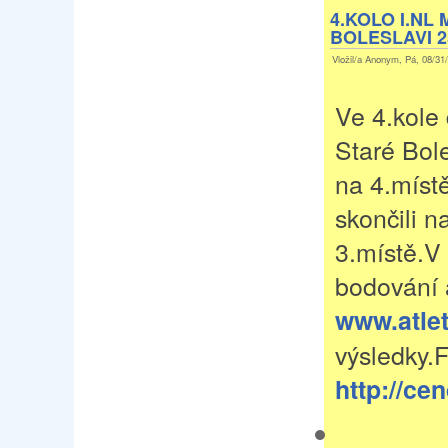
4.KOLO I.NL
BOLESLAVI 25
Vložil/a Anonym, Pá, 08/31/
Ve 4.kole
Staré Bole
na 4.míst
skončili 
3.místě.V 
bodování 
www.atlet
výsledky.
http://ce