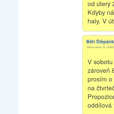
od úterý 
Kdyby ná
haly. V ú
Běh Štěpán
Vložil/a vitova, St, 03/20
V sobotu
zároveň 8
prosím o 
na čtvrte
Propozice
oddílová 