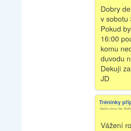
Dobry de
v sobotu 
Pokud by 
16:00 pou
komu ned
duvodu 
Dekuji z
JD
Tréninky pří
Vložil/a vitova, Ne, 03/2
Vážení ro