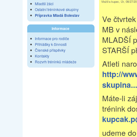
Vložil/a kupec, Út, 08/27/20
Mladší žáci
Ostatní tréninkové skupiny
Přípravka Mladá Boleslav
Ve čtvrtek
MB v násl
Informace
MLADŠÍ př
Informace pro rodiče
Přihlášky k činnosti
STARŠÍ př
Členské příspěvky
Kontakty
Atleti na
Rozvrh tréninků mládeže
http://w
skupina..
Máte-li zá
trénink do
kupcak.p
udeme do p