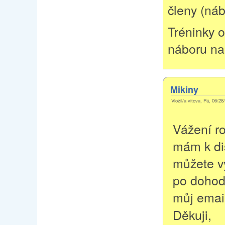
členy (ná
Tréninky 
náboru na
Mikiny
Vložil/a vitova, Pá, 06/28
Vážení ro
mám k dis
můžete vy
po dohod
můj emai
Děkuji,