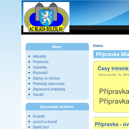
Domů
Menu
Přípravka Ml
Aktuality
Propozice
Výsledky
Časy trénink
Rozhodčí
Vložil/a duchek, Po, 09/1
Zápisy ze schůze
Přehledy výkonnosti
Přípravka
Zaplacené příspěvky
Trenéři
Přípravka
Zpravodaje družstev
Dospělí
Junioři a dorost
Přípravka - ú
Starší žáci