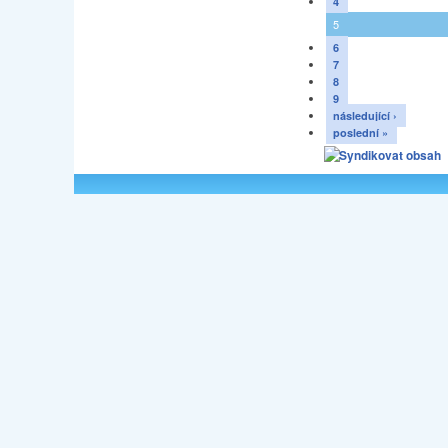
4
5
6
7
8
9
následující ›
poslední »