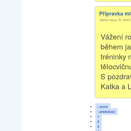
Přípravka ml
Vložil/a vitova, Čt, 03/07
Vážení ro
během jar
tréninky
tělocvičn
S pozdra
Katka a 
« první
‹ předchozí
1
2
3