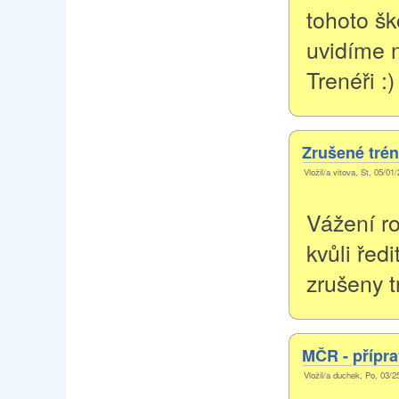
tohoto šk
uvidíme 
Trenéři :)
Zrušené trén
Vložil/a vitova, St, 05/01
Vážení ro
kvůli řed
zrušeny t
MČR - přípra
Vložil/a duchek, Po, 03/2