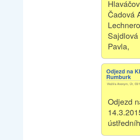
Hlaváčov
Čadová A
Lechnero
Sajdlová
Pavla,
Odjezd na KP
Rumburk
Vložil/a Anonym, Út, 03/
Odjezd n
14.3.201
ústředníh