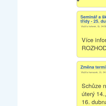
Seminář a šk
třídy - 25. 
Vložil/a hoferek, St, 04/0
Více info
ROZHOD
Změna termí
Vložil/a hamacek, Út, 04
Schůze n
úterý 14.
16. dubn