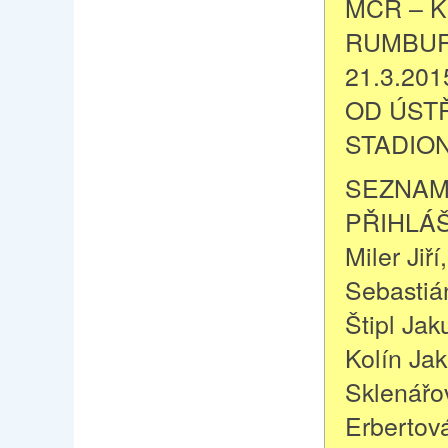
MČR – K
RUMBUR
21.3.201
OD ÚST
STADION
SEZNA
PŘIHLÁ
Miler Jiř
Sebastiá
Štipl Jak
Kolín Ja
Sklenářo
Erbertov