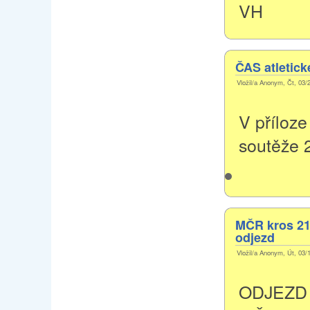
VH
ČAS atletick
Vložil/a Anonym, Čt, 03/
V příloze
soutěže 
MČR kros 21
odjezd
Vložil/a Anonym, Út, 03/
ODJEZD