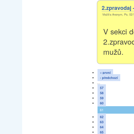
2.zpravodaj 
Vložil/a Anonym, Po, 02/
V sekci d
2.zpravod
mužů.
« první
‹ předchozí
…
57
58
59
60
61
62
63
64
65