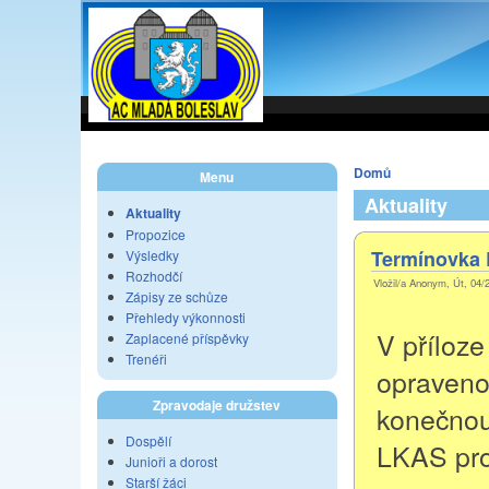
Domů
Menu
Aktuality
Aktuality
Propozice
Termínovka
Výsledky
Rozhodčí
Vložil/a Anonym, Út, 04/
Zápisy ze schůze
Přehledy výkonnosti
V příloze
Zaplacené příspěvky
Trenéři
opraveno
Zpravodaje družstev
konečnou
Dospělí
LKAS pro
Junioři a dorost
Starší žáci