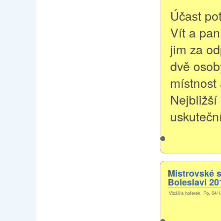
Účast pot
Vít a pan
jim za o
dvě osoby
místnost 
Nejbližší
uskutečn
Mistrovské 
Boleslavi 20
Vložil/a hoferek, Po, 04/