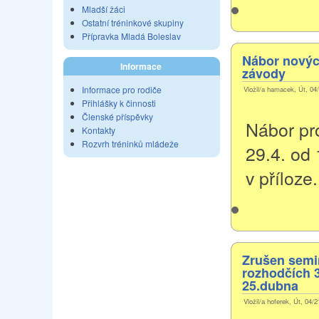
Mladší žáci
Ostatní tréninkové skupiny
Přípravka Mladá Boleslav
Nábor novýc
Informace
závody
Informace pro rodiče
Vložil/a hamacek, Út, 04
Přihlášky k činnosti
Členské příspěvky
Nábor pr
Kontakty
Rozvrh tréninků mládeže
29.4. od 
v příloze.
Zrušen semin
rozhodčích 3
25.dubna
Vložil/a hoferek, Út, 04/