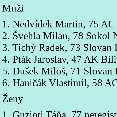
Muži
1. Nedvídek Martin, 75 A
2. Švehla Milan, 78 Sokol
3. Tichý Radek, 73 Slovan 
4. Pták Jaroslav, 47 AK Bíl
5. Dušek Miloš, 71 Slovan
6. Haničák Vlastimil, 58 
Ženy
1. Guzioti Táňa, 77 neregis