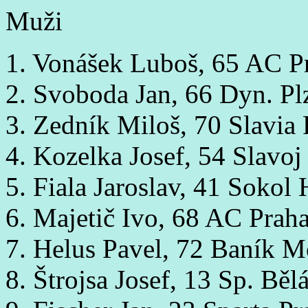
Muži
1. Vonášek Luboš, 65 AC P
2. Svoboda Jan, 66 Dyn. P
3. Zedník Miloš, 70 Slavia
4. Kozelka Josef, 54 Slavoj
5. Fiala Jaroslav, 41 Sokol
6. Majetič Ivo, 68 AC Prah
7. Helus Pavel, 72 Baník M
8. Štrojsa Josef, 13 Sp. B