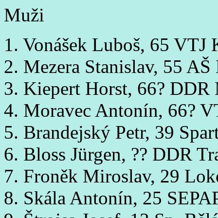
Muži
1. Vonášek Luboš, 65 VTJ 
2. Mezera Stanislav, 55 AŠ
3. Kiepert Horst, 66? DDR 
4. Moravec Antonín, 66? V
5. Brandejský Petr, 39 Spa
6. Bloss Jürgen, ?? DDR Tr
7. Froněk Miroslav, 29 Lo
8. Skála Antonín, 25 SEPAP