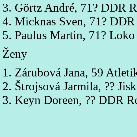
3. Görtz André, 71? DDR R
4. Micknas Sven, 71? DDR
5. Paulus Martin, 71? Lok
Ženy
1. Zárubová Jana, 59 Atlet
2. Štrojsová Jarmila, ?? Ji
3. Keyn Doreen, ?? DDR R